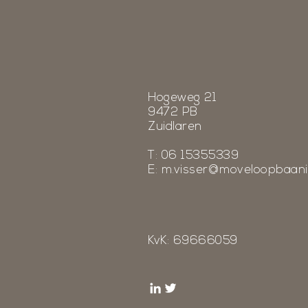
Hogeweg 21
9472 PB
Zuidlaren
T: 06 15355339
E:
m.visser@moveloopbaani
KvK: 69666059