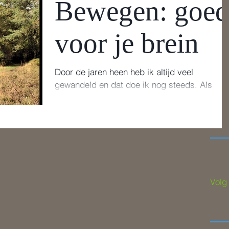
Bewegen: goe
voor je brein
Door de jaren heen heb ik altijd veel
gewandeld en dat doe ik nog steeds. Als
eigenaar van een hond noodzakelijk, maar o
omdat ik het...
Volg