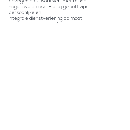
bevlogen en zinvol leven, met minder
negatieve stress. Hierbij gelooft zij in
persoonlijke en
integrale dienstverlening op maat
om een succesvol en duurzaam
resultaat te realiseren.
Hogeweg 21
9472 PB
Zuidlaren
T:
06 15355339
E:
m.visser@moveloopbaaninbeweging.nl
KvK:
69666059