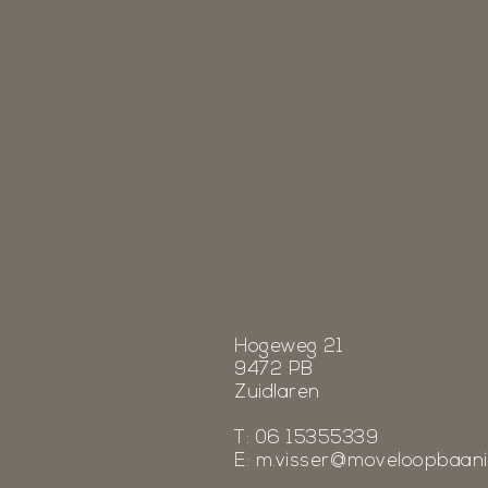
Hogeweg 21
9472 PB
Zuidlaren
T: 06 15355339
E:
m.visser@moveloopbaani