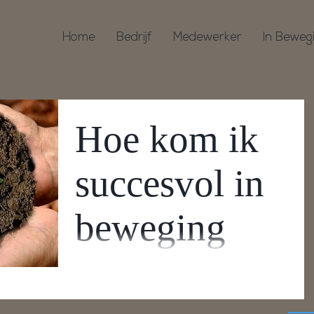
Home
Bedrijf
Medewerker
In Beweg
Hoe kom ik
succesvol in
beweging
De cijfers liegen er niet om; 40% van de
Nederlanders is ongelukkig in het werk.
Zoomen we hier verder op in, dan blijkt de