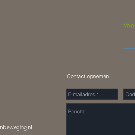
groep boven...
Volg
Contact opnemen
nbeweging.nl