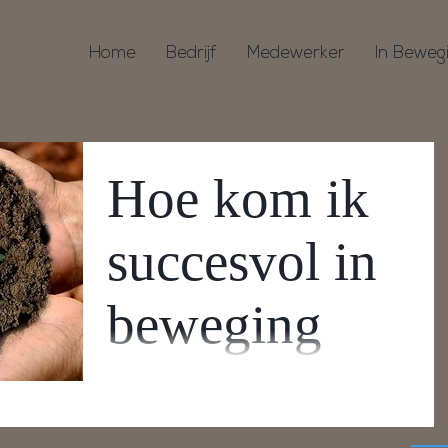
Home
Bedrijf
Medewerker
In Beweg
Hoe kom ik
succesvol in
beweging
De cijfers liegen er niet om; 40% van de
Nederlanders is ongelukkig in het werk.
Zoomen we hier verder op in, dan blijkt de