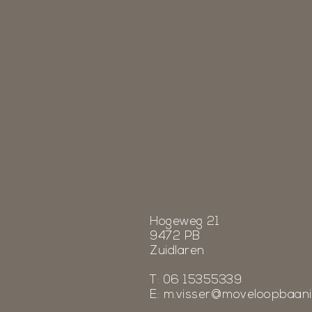
Hogeweg 21
9472 PB
Zuidlaren
T: 06 15355339
E:
m.visser@moveloopbaani