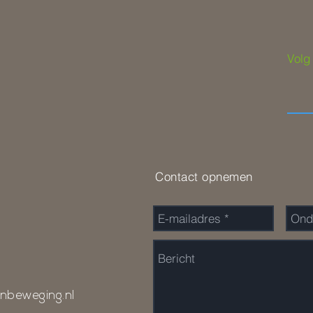
groep boven...
Volg
Contact opnemen
nbeweging.nl